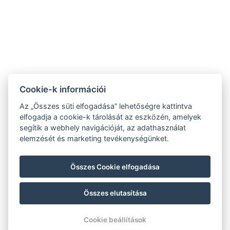
Kapcsolat
⚲ 8621 Zamárdi Diófa utca 10.
☏ 06306888080
✉ info@galagonyaapartman.hu
Cookie-k információi
Az „Összes süti elfogadása” lehetőségre kattintva
Apartmanok
elfogadja a cookie-k tárolását az eszközén, amelyek
segítik a webhely navigációját, az adathasználat
elemzését és marketing tevékenységünket.
Foglalás
Ajánlatok
Összes Cookie elfogadása
Összes elutasítása
© Copyright 2026 | Minden jog fenntartva |
Previo szállodai szoftver
Cookie beállítások