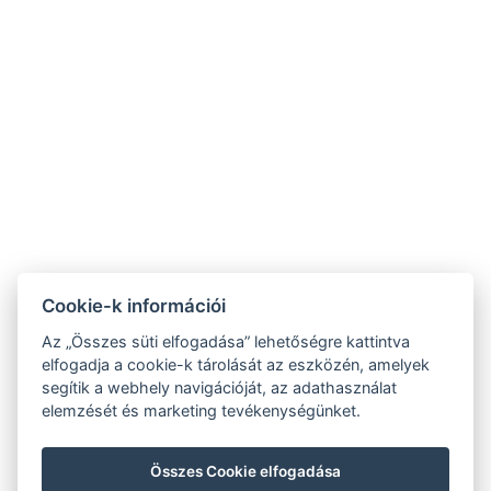
Kapcsolat
⚲ 8621 Zamárdi Diófa utca 10.
☏ 06306888080
✉ info@galagonyaapartman.hu
Cookie-k információi
Az „Összes süti elfogadása” lehetőségre kattintva
Apartmanok
elfogadja a cookie-k tárolását az eszközén, amelyek
segítik a webhely navigációját, az adathasználat
elemzését és marketing tevékenységünket.
Foglalás
Ajánlatok
Összes Cookie elfogadása