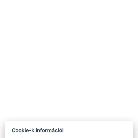
Poszt
19.01.2024
Kapcsolat
⚲ 8621 Zamárdi Diófa utca 10.
☏ 06306888080
✉ info@galagonyaapartman.hu
Cookie-k információi